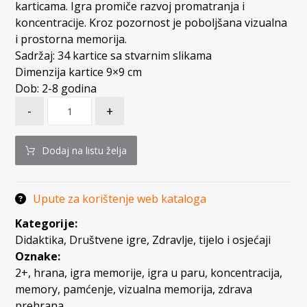
karticama. Igra promiče razvoj promatranja i
koncentracije. Kroz pozornost je poboljšana vizualna
i prostorna memorija.
Sadržaj: 34 kartice sa stvarnim slikama
Dimenzija kartice 9×9 cm
Dob: 2-8 godina
-
+
Dodaj na listu želja
Upute za korištenje web kataloga
Kategorije:
Didaktika
,
Društvene igre
,
Zdravlje, tijelo i osjećaji
Oznake:
2+
,
hrana
,
igra memorije
,
igra u paru
,
koncentracija
,
memory
,
pamćenje
,
vizualna memorija
,
zdrava
prehrana