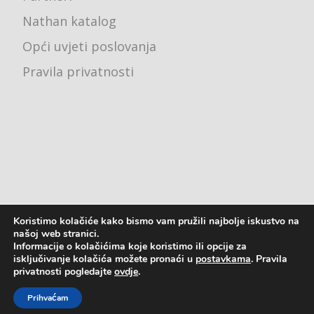
Nathan katalog
Opći uvjeti poslovanja
Pravila privatnosti
Koristimo kolačiće kako bismo vam pružili najbolje iskustvo na
Ured - Karlovačka cesta 4j, 10000 Zagreb
našoj web stranici.
Informacije o kolačićima koje koristimo ili opcije za
pon - pet: 8:00 - 16:00
isključivanje kolačića možete pronaći u
postavkama
. Pravila
privatnosti pogledajte
ovdje
.
2023. © Astreja Plus d.o.o.
Prihvaćam
Izrada web stranica
-
IT DESIGN
&
kT dizajn