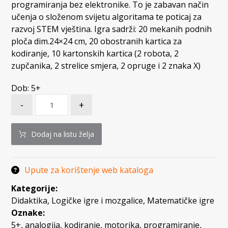
programiranja bez elektronike. To je zabavan način
učenja o složenom svijetu algoritama te poticaj za
razvoj STEM vještina. Igra sadrži: 20 mekanih podnih
ploča dim.24×24 cm, 20 obostranih kartica za
kodiranje, 10 kartonskih kartica (2 robota, 2
zupčanika, 2 strelice smjera, 2 opruge i 2 znaka X)
Dob: 5+
-
+
Dodaj na listu želja
Upute za korištenje web kataloga
Kategorije:
Didaktika
,
Logičke igre i mozgalice
,
Matematičke igre
Oznake:
5+
,
analogija
,
kodiranje
,
motorika
,
programiranje
,