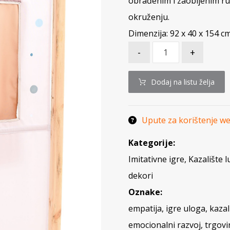
obrađenim i zaobljenim ru
okruženju.
Dimenzija: 92 x 40 x 154 c
-
+
Dodaj na listu želja
Upute za korištenje w
Kategorije:
Imitativne igre
,
Kazalište l
dekori
Oznake:
empatija
,
igre uloga
,
kazal
emocionalni razvoj
,
trgovi