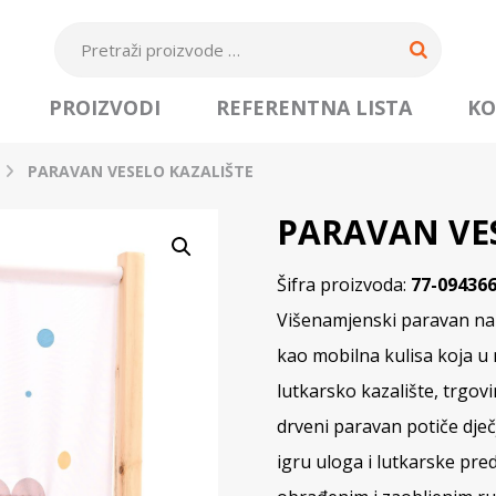
PROIZVODI
REFERENTNA LISTA
KO
PARAVAN VESELO KAZALIŠTE
PARAVAN VES
Šifra proizvoda:
77-09436
Višenamjenski paravan namij
kao mobilna kulisa koja u
lutkarsko kazalište, trgovi
drveni paravan potiče dječ
igru uloga i lutkarske pre