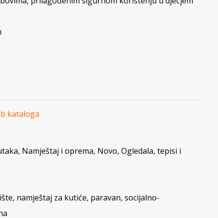
bovima, prilagođenim sigurnom korištenju u dječjem
m
eb kataloga
utaka
,
Namještaj i oprema
,
Novo
,
Ogledala, tepisi i
ište
,
namještaj za kutiće
,
paravan
,
socijalno-
na