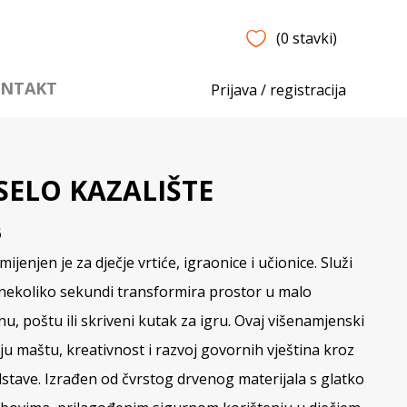
(0 stavki)
NTAKT
Prijava / registracija
ELO KAZALIŠTE
6
enjen je za dječje vrtiće, igraonice i učionice. Služi
 nekoliko sekundi transformira prostor u malo
nu, poštu ili skriveni kutak za igru. Ovaj višenamjenski
ju maštu, kreativnost i razvoj govornih vještina kroz
dstave. Izrađen od čvrstog drvenog materijala s glatko