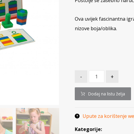
Postolje se zasebno naruč
Ova uvijek fascinantna igra
nizove boja/oblika.
-
+
Dodaj na listu želja
Upute za korištenje w
Kategorije: