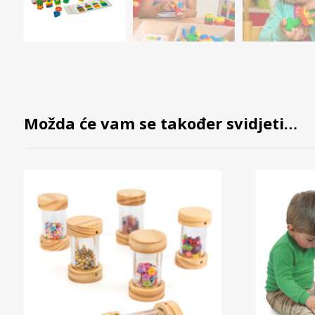
Možda će vam se također svidjeti…