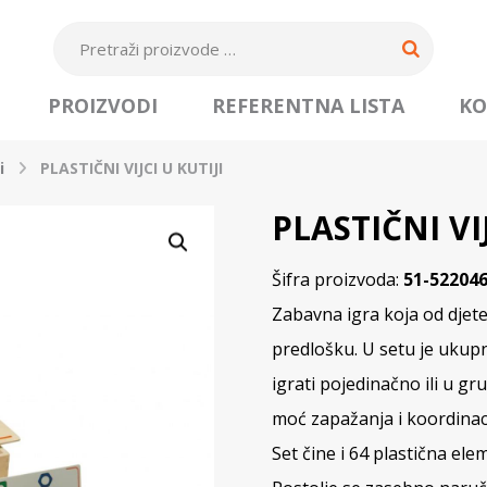
PROIZVODI
REFERENTNA LISTA
KO
i
PLASTIČNI VIJCI U KUTIJI
PLASTIČNI VIJ
Šifra proizvoda:
51-52204
Zabavna igra koja od djete
predlošku. U setu je ukupn
igrati pojedinačno ili u gr
moć zapažanja i koordinac
Set čine i 64 plastična ele