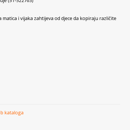
uje (51-522763)
 matica i vijaka zahtijeva od djece da kopiraju različite
eb kataloga