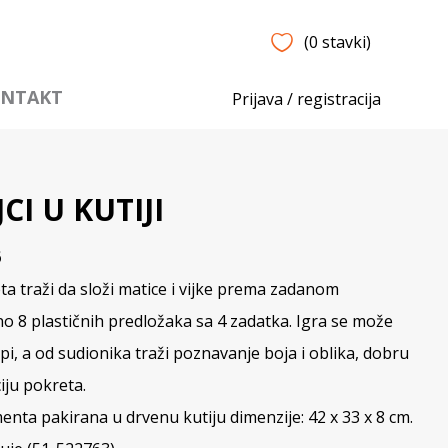
(0 stavki)
NTAKT
Prijava / registracija
CI U KUTIJI
6
ta traži da složi matice i vijke prema zadanom
o 8 plastičnih predložaka sa 4 zadatka. Igra se može
upi, a od sudionika traži poznavanje boja i oblika, dobru
iju pokreta.
menta pakirana u drvenu kutiju dimenzije: 42 x 33 x 8 cm.