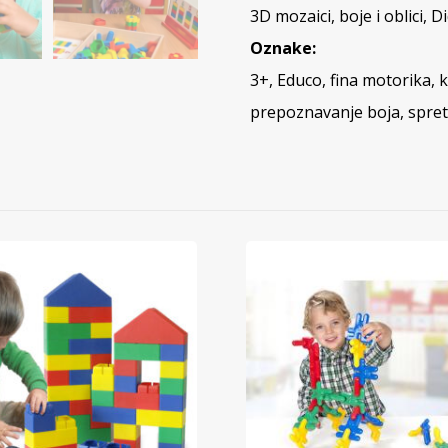
3D mozaici, boje i oblici
,
Di
Oznake:
3+
,
Educo
,
fina motorika
,
k
prepoznavanje boja
,
spre