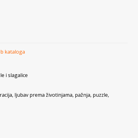
eb kataloga
e i slagalice
acija
,
ljubav prema životinjama
,
pažnja
,
puzzle
,