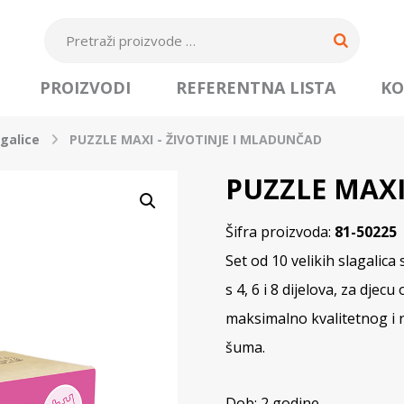
PROIZVODI
REFERENTNA LISTA
KO
agalice
PUZZLE MAXI - ŽIVOTINJE I MLADUNČAD
PUZZLE MAXI
Šifra proizvoda:
81-50225
Set od 10 velikih slagalica
s 4, 6 i 8 dijelova, za djec
maksimalno kvalitetnog i 
šuma.
Dob: 2 godine