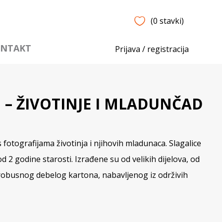
(0 stavki)
NTAKT
Prijava / registracija
 – ŽIVOTINJE I MLADUNČAD
 s fotografijama životinja i njihovih mladunaca. Slagalice
u od 2 godine starosti. Izrađene su od velikih dijelova, od
robusnog debelog kartona, nabavljenog iz održivih