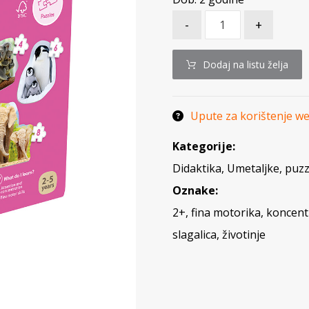
-
+
Dodaj na listu želja
Upute za korištenje w
Kategorije:
Didaktika
,
Umetaljke, puzzl
Oznake:
2+
,
fina motorika
,
koncentr
slagalica
,
životinje