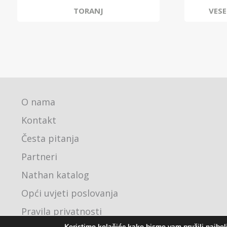
TORANJ
VESE
O nama
Kontakt
Česta pitanja
Partneri
Nathan katalog
Opći uvjeti poslovanja
Pravila privatnosti
Koristimo kolačiće kako bismo vam pružili najbolj