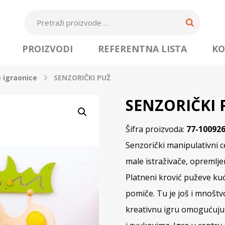
PROIZVODI
REFERENTNA LISTA
KO
 igraonice
SENZORIČKI PUŽ
SENZORIČKI 
Šifra proizvoda:
77-10092
Senzorički manipulativni c
male istraživače, opremlj
Platneni krović puževe kuć
pomiče. Tu je još i mnoštvo
kreativnu igru omogućujuć