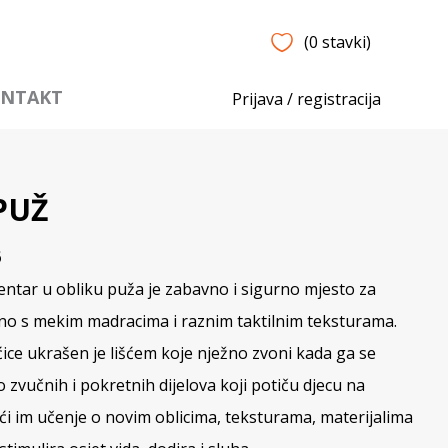
(0 stavki)
NTAKT
Prijava / registracija
PUŽ
6
entar u obliku puža je zabavno i sigurno mjesto za
eno s mekim madracima i raznim taktilnim teksturama.
ice ukrašen je lišćem koje nježno zvoni kada ga se
 zvučnih i pokretnih dijelova koji potiču djecu na
i im učenje o novim oblicima, teksturama, materijalima