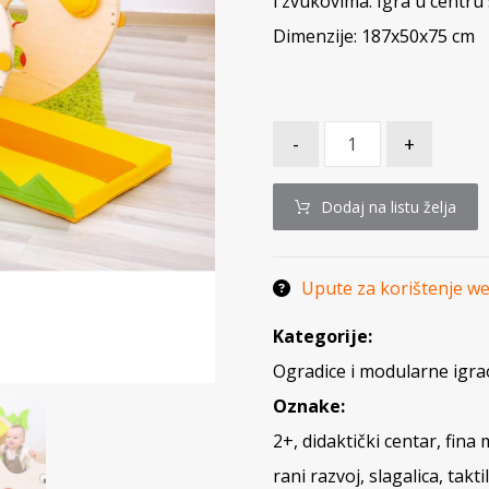
i zvukovima. Igra u centru s
Dimenzije: 187x50x75 cm
-
+
Dodaj na listu želja
Upute za korištenje w
Kategorije:
Ogradice i modularne igra
Oznake:
2+
,
didaktički centar
,
fina 
rani razvoj
,
slagalica
,
takti