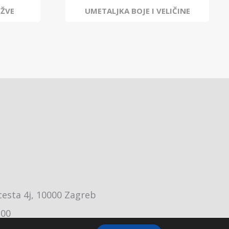
UŽVE
UMETALJKA BOJE I VELIČINE
cesta 4j, 10000 Zagreb
:00