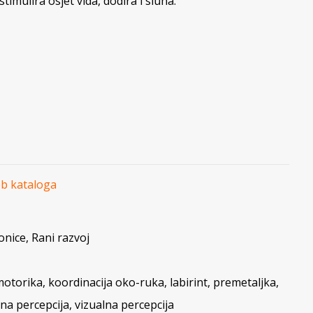
timulira osjet vida, dodira i sluha.
eb kataloga
onice
,
Rani razvoj
motorika
,
koordinacija oko-ruka
,
labirint
,
premetaljka
,
lna percepcija
,
vizualna percepcija