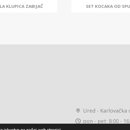
LA KLUPICA ZABIJAČ
SET KOCAKA OD SP
Ured - Karlovačka 
pon - pet: 8:00 - 16
e iskustvo na našoj web stranici.