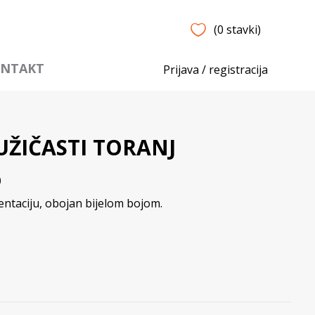
(0 stavki)
NTAKT
Prijava / registracija
UŽIČASTI TORANJ
0
zentaciju, obojan bijelom bojom.