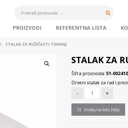
PROIZVODI
REFERENTNA LISTA
KO
STALAK ZA RUŽIČASTI TORANJ
STALAK ZA R
Šifra proizvoda:
51-00241
Drveni stalak za rad i pre
-
+
Dodaj na listu želja