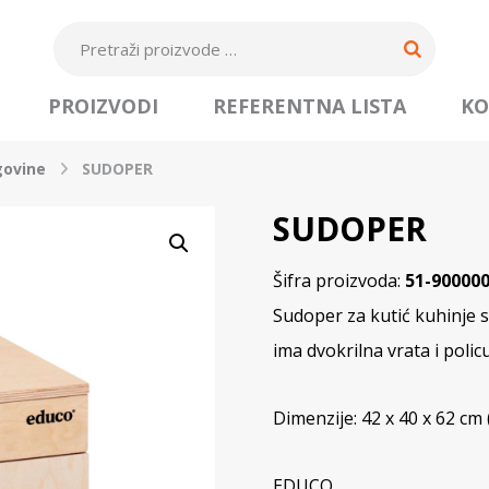
PROIZVODI
REFERENTNA LISTA
KO
govine
SUDOPER
SUDOPER
Šifra proizvoda:
51-90000
Sudoper za kutić kuhinje 
ima dvokrilna vrata i policu
Dimenzije: 42 x 40 x 62 cm
EDUCO