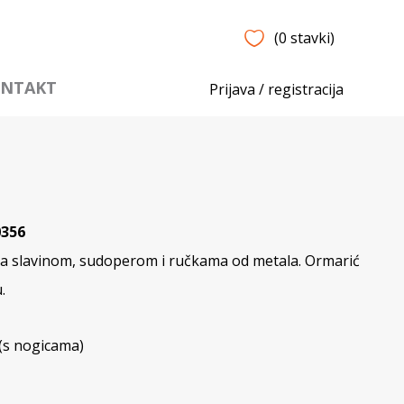
(0 stavki)
NTAKT
Prijava / registracija
0356
sa slavinom, sudoperom i ručkama od metala. Ormarić
.
 (s nogicama)