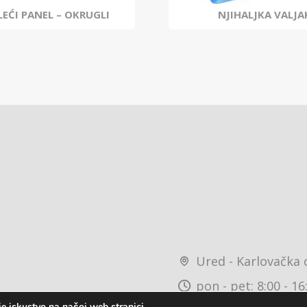
LEĆI PANEL – OKRUGLI
NJIHALJKA VALJA
Ured - Karlovačka 
pon - pet: 8:00 - 16
e iskustvo na našoj web stranici.