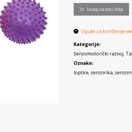
Dodaj na listu želja
Upute za korištenje w
Kategorije:
Senzomotorički razvoj
,
Tak
Oznake:
loptice
,
senzorika
,
senzorn