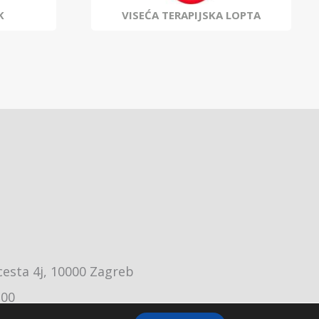
K
VISEĆA TERAPIJSKA LOPTA
cesta 4j, 10000 Zagreb
:00