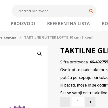
PROIZVODI
REFERENTNA LISTA
KO
percepcija
TAKTILNE GLITTER LOPTE 10 cm (3 kom)
TAKTILNE GLI
Šifra proizvoda:
46-49275
Ove loptice nude taktilnu s
potiču percepciju i cirkula
ili bacati, može ih se dodiri
Set se satoji od tri taktiln
-
+