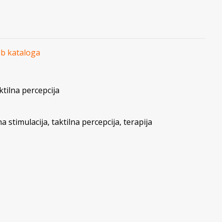
eb kataloga
tilna percepcija
a stimulacija
,
taktilna percepcija
,
terapija