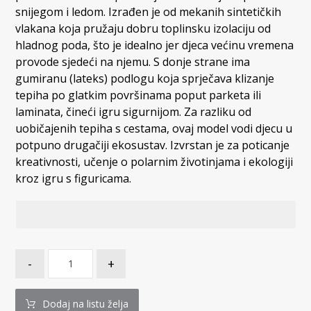
snijegom i ledom. Izrađen je od mekanih sintetičkih
vlakana koja pružaju dobru toplinsku izolaciju od
hladnog poda, što je idealno jer djeca većinu vremena
provode sjedeći na njemu. S donje strane ima
gumiranu (lateks) podlogu koja sprječava klizanje
tepiha po glatkim površinama poput parketa ili
laminata, čineći igru sigurnijom. Za razliku od
uobičajenih tepiha s cestama, ovaj model vodi djecu u
potpuno drugačiji ekosustav. Izvrstan je za poticanje
kreativnosti, učenje o polarnim životinjama i ekologiji
kroz igru s figuricama.
-
+
Dodaj na listu želja