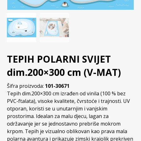
TEPIH POLARNI SVIJET
dim.200×300 cm (V-MAT)
Šifra proizvoda:
101-30671
Tepih dim.200×300 cm izrađen od vinila (100 % bez
PVC-ftalata), visoke kvalitete, čvrstoće i trajnosti. UV
otporan, koristi se u unutarnjim i vanjskim
prostorima. Idealan za malu djecu, lagan za
održavanje jer se jednostavno prebriše mokrom
krpom. Tepih je vizualno oblikovan kao prava mala
polarna avantura i prikazuje zimski krajolik prekriven