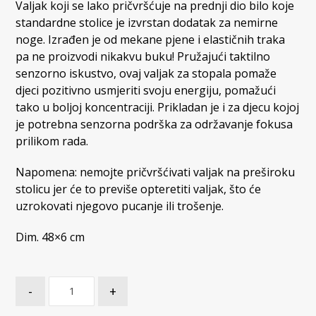
Valjak koji se lako pričvršćuje na prednji dio bilo koje
standardne stolice je izvrstan dodatak za nemirne
noge. Izrađen je od mekane pjene i elastičnih traka
pa ne proizvodi nikakvu buku! Pružajući taktilno
senzorno iskustvo, ovaj valjak za stopala pomaže
djeci pozitivno usmjeriti svoju energiju, pomažući
tako u boljoj koncentraciji. Prikladan je i za djecu kojoj
je potrebna senzorna podrška za održavanje fokusa
prilikom rada.
Napomena: nemojte pričvršćivati ​​valjak na preširoku
stolicu jer će to previše opteretiti valjak, što će
uzrokovati njegovo pucanje ili trošenje.
Dim. 48×6 cm
-
+