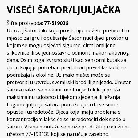
VISEĆI ŠATOR/LJULJAČKA
Šifra proizvoda:
77-519036
Uz ovaj šator bilo koju prostoriju možete pretvoriti u
mjesto za igru i opuštanje! Šator nudi djeci prostor u
kojem se mogu osjećati sigurno, čitati omiljene
slikovnice ili se jednostavno odmoriti nakon aktivnog
dana. Osim toga izvrsno služi kao senzorni kutak za
djecu kojoj je potreban predah od prevelike količine
podražaja iz okoline. Uz malo mašte može se
pretvoriti u utvrdu, svemirski brod ili gnijezdo. Unutar
šatora nalazi se mekani, udobni jastuk koji pruža
maksimalnu udobnost tijekom sjedenja ili ležanja.
Lagano ljuljanje šatora pomaže djeci da se smire,
opuste i usredotoče. Djeca koja imaju problema s
koncentracijom lakše će se usredotočiti dok sjede u
šatoru. Visina montaže se može produžiti produžnim
užetom 77-199135 koji se naručuje zasebno.