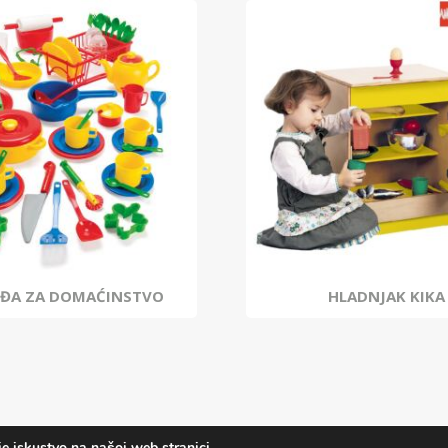
UĐA ZA DOMAĆINSTVO
HLADNJAK KIKA
e iskustvo na našoj web stranici.