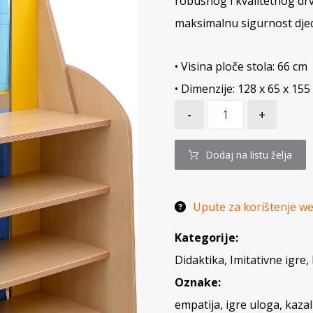
robusnog i kvalitetnog dr
maksimalnu sigurnost djec
• Visina ploče stola: 66 cm
• Dimenzije: 128 x 65 x 155
-
+
Dodaj na listu želja
Upute za korištenje w
Kategorije:
Didaktika
,
Imitativne igre
,
Oznake:
empatija
,
igre uloga
,
kazal