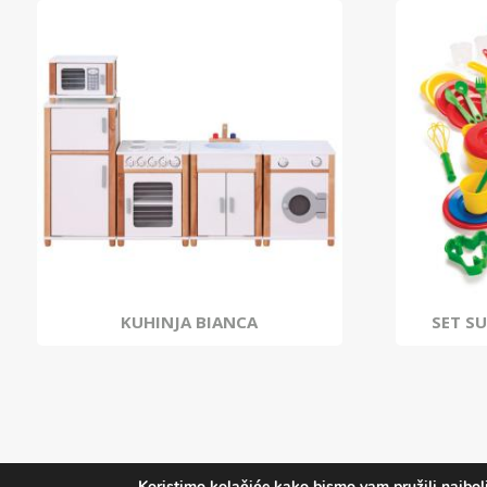
KUHINJA BIANCA
SET S
Koristimo kolačiće kako bismo vam pružili najbolj