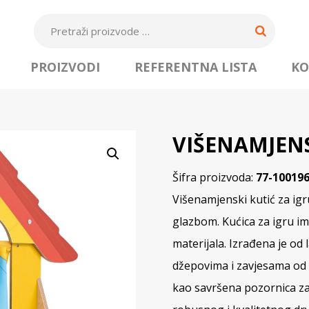
PROIZVODI
REFERENTNA LISTA
KO
VIŠENAMJENS
Šifra proizvoda:
77-10019
Višenamjenski kutić za igru
glazbom. Kućica za igru ​​
materijala. Izrađena je od
džepovima i zavjesama od 
kao savršena pozornica za