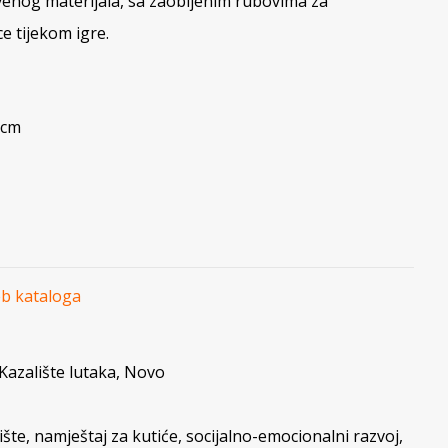
venog materijala, sa zaobljenim rubovima za
e tijekom igre.
 cm
eb kataloga
Kazalište lutaka
,
Novo
ište
,
namještaj za kutiće
,
socijalno-emocionalni razvoj
,