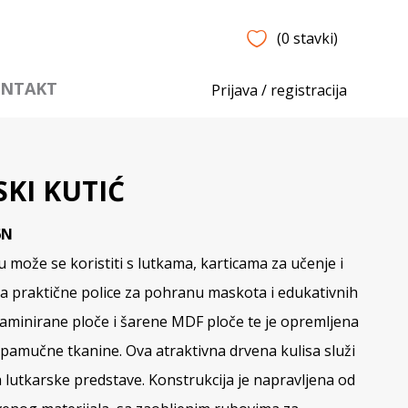
(0 stavki)
NTAKT
Prijava / registracija
KI KUTIĆ
6N
 ​​može se koristiti s lutkama, karticama za učenje i
ima praktične police za pohranu maskota i edukativnih
 laminirane ploče i šarene MDF ploče te je opremljena
pamučne tkanine. Ova atraktivna drvena kulisa služi
 lutkarske predstave. Konstrukcija je napravljena od