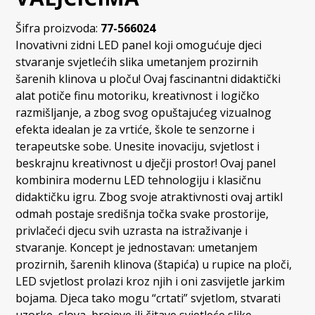
Šifra proizvoda:
77-566024
Inovativni zidni LED panel koji omogućuje djeci
stvaranje svjetlećih slika umetanjem prozirnih
šarenih klinova u ploču! Ovaj fascinantni didaktički
alat potiče finu motoriku, kreativnost i logičko
razmišljanje, a zbog svog opuštajućeg vizualnog
efekta idealan je za vrtiće, škole te senzorne i
terapeutske sobe. Unesite inovaciju, svjetlost i
beskrajnu kreativnost u dječji prostor! Ovaj panel
kombinira modernu LED tehnologiju i klasičnu
didaktičku igru. Zbog svoje atraktivnosti ovaj artikl
odmah postaje središnja točka svake prostorije,
privlačeći djecu svih uzrasta na istraživanje i
stvaranje. Koncept je jednostavan: umetanjem
prozirnih, šarenih klinova (štapića) u rupice na ploči,
LED svjetlost prolazi kroz njih i oni zasvijetle jarkim
bojama. Djeca tako mogu “crtati” svjetlom, stvarati