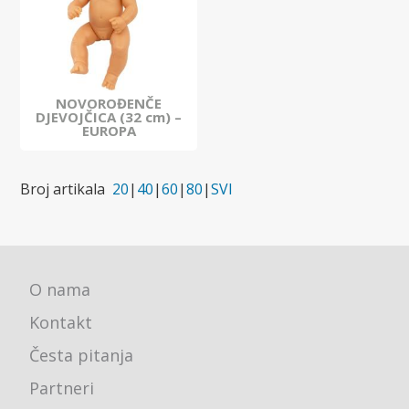
NOVOROĐENČE
DJEVOJČICA (32 cm) –
EUROPA
Broj artikala
20
|
40
|
60
|
80
|
SVI
O nama
Kontakt
Česta pitanja
Partneri