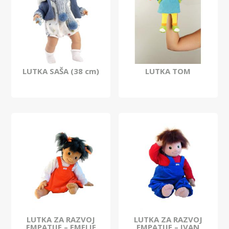
LUTKA SAŠA (38 cm)
LUTKA TOM
LUTKA ZA RAZVOJ
LUTKA ZA RAZVOJ
EMPATIJE – EMELIE
EMPATIJE – IVAN