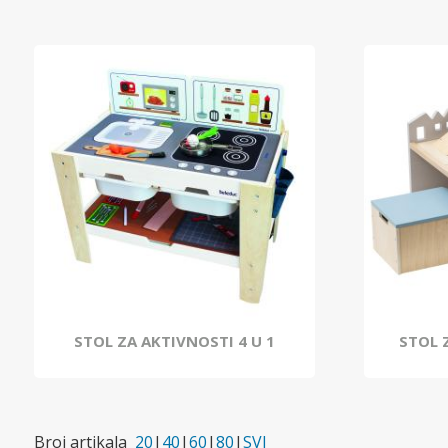
STOL ZA AKTIVNOSTI 4 U 1
STOL 
Broj artikala
20
|
40
|
60
|
80
|
SVI