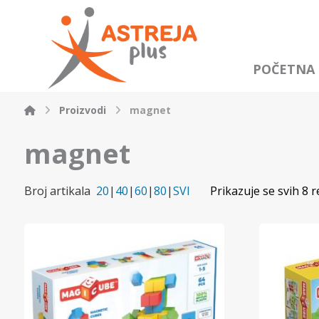
POČETNA
Proizvodi
magnet
magnet
Broj artikala
20
|
40
|
60
|
80
|
SVI
Prikazuje se svih 8 r