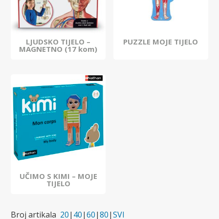
LJUDSKO TIJELO –
PUZZLE MOJE TIJELO
MAGNETNO (17 kom)
UČIMO S KIMI – MOJE
TIJELO
Broj artikala
20
|
40
|
60
|
80
|
SVI