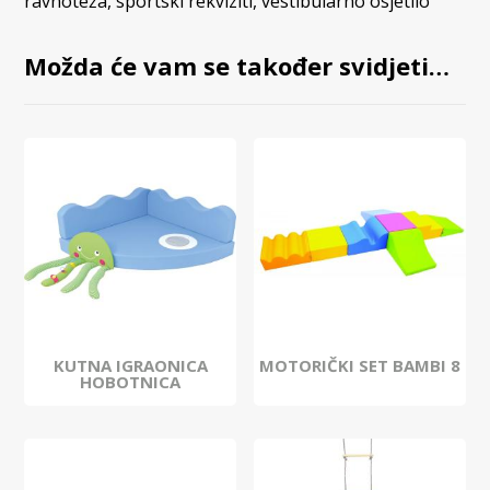
ravnoteža
,
sportski rekviziti
,
vestibularno osjetilo
Možda će vam se također svidjeti…
KUTNA IGRAONICA
MOTORIČKI SET BAMBI 8
HOBOTNICA