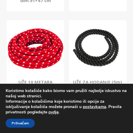
dim.91×47 cm
UŽE 10 METARA
UŽE ZA HODANJE (5m)
Koristimo kolačiće kako bismo vam pružili najbolje iskustvo na
našoj web stranici.
Informacije o kolačićima koje koristimo ili opcije za
isključivanje kolačića možete pronaći u
postavkama
. Pravila
privatnosti pogledajte
ovdje
.
Prihvaćam