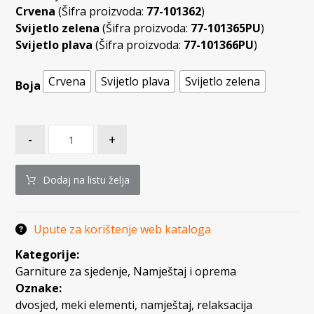
Crvena
(Šifra proizvoda:
77-101362
)
Svijetlo zelena
(Šifra proizvoda:
77-101365PU
)
Svijetlo plava
(Šifra proizvoda:
77-101366PU
)
Crvena
Svijetlo plava
Svijetlo zelena
Boja
-
+
Dodaj na listu želja
Upute za korištenje web kataloga
Kategorije:
Garniture za sjedenje
,
Namještaj i oprema
Oznake:
dvosjed
,
meki elementi
,
namještaj
,
relaksacija