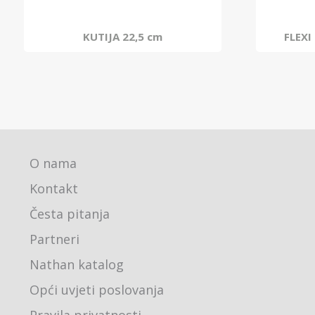
KUTIJA 22,5 cm
FLEXI
O nama
Kontakt
Česta pitanja
Partneri
Nathan katalog
Opći uvjeti poslovanja
Pravila privatnosti