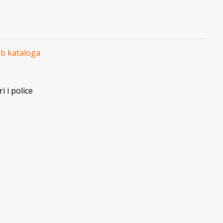
eb kataloga
i i police