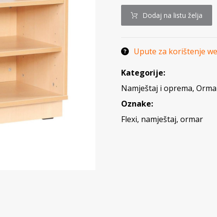
Dodaj na listu želja
Upute za korištenje w
Kategorije:
Namještaj i oprema
,
Ormar
Oznake:
Flexi
,
namještaj
,
ormar