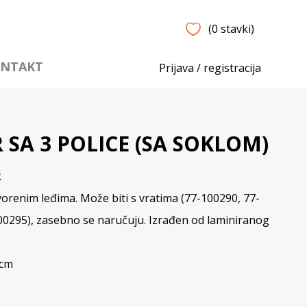
(0 stavki)
NTAKT
Prijava / registracija
 SA 3 POLICE (SA SOKLOM)
2
orenim leđima. Može biti s vratima (77-100290, 77-
100295), zasebno se naručuju. Izrađen od laminiranog
 cm