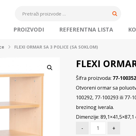
PROIZVODI
REFERENTNA LISTA
KO
ce
FLEXI ORMAR SA 3 POLICE (SA SOKLOM)
FLEXI ORMAR
Šifra proizvoda:
77-10035
Otvoreni ormar sa poluotv
100292, 77-100293 ili 77-
brezinog iverala.
Dimenzije: 89,1×41,5×87,1
-
+