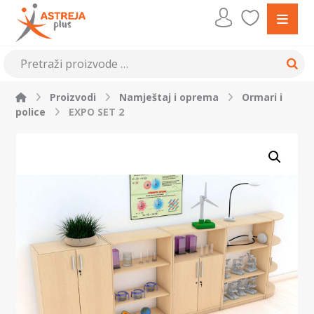
Proizvodi
Namještaj i oprema
Ormari i
police
EXPO SET 2