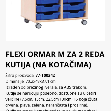
FLEXI ORMAR M ZA 2 REDA
KUTIJA (NA KOTAČIMA)
Šifra proizvoda:
77-100342
Dimenzije: 70,2x48x87,1 cm
Izrađen od brezinog iverala, sa ABS trakom.
Kutije se naručuju posebno, dostupne su u četiri
veličine (7,5cm, 15cm, 22,5cm i 30cm) i 6 boja (žuta,
crvena, plava, zelena, narančasta i prozirna).
Kutije se mogu kombinirati tako da ukupan zbroj