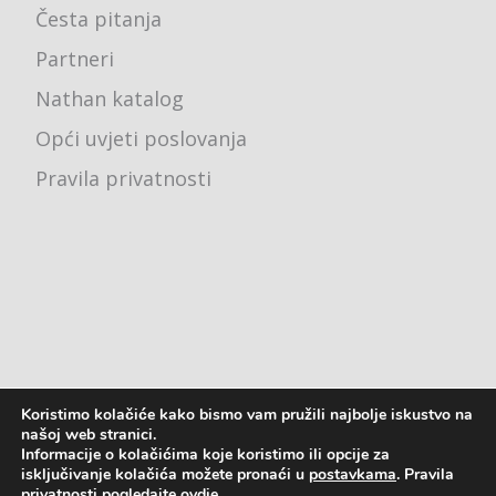
Česta pitanja
Partneri
Nathan katalog
Opći uvjeti poslovanja
Pravila privatnosti
Koristimo kolačiće kako bismo vam pružili najbolje iskustvo na
Ured - Karlovačka cesta 4j, 10000 Zagreb
našoj web stranici.
Informacije o kolačićima koje koristimo ili opcije za
pon - pet: 8:00 - 16:00
isključivanje kolačića možete pronaći u
postavkama
. Pravila
privatnosti pogledajte
ovdje
.