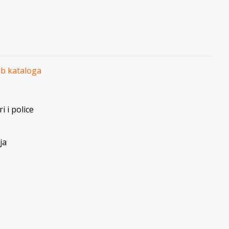
eb kataloga
i i police
ja