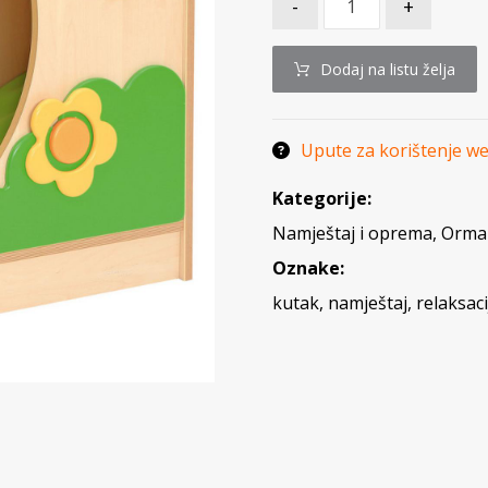
-
+
Dodaj na listu želja
Upute za korištenje w
Kategorije:
Namještaj i oprema
,
Ormar
Oznake:
kutak
,
namještaj
,
relaksaci