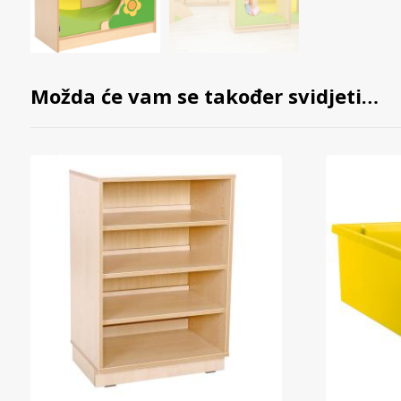
Možda će vam se također svidjeti…