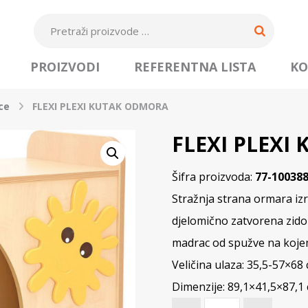
PROIZVODI
REFERENTNA LISTA
KO
ce
FLEXI PLEXI KUTAK ODMORA
FLEXI PLEXI
Šifra proizvoda:
77-10038
Stražnja strana ormara izr
djelomično zatvorena zido
madrac od spužve na kojem
Veličina ulaza: 35,5-57×68
Dimenzije: 89,1×41,5×87,1