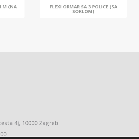
I M (NA
FLEXI ORMAR SA 3 POLICE (SA
SOKLOM)
cesta 4j, 10000 Zagreb
:00