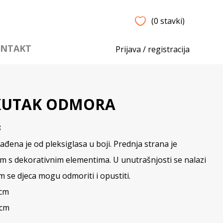
(0 stavki)
NTAKT
Prijava / registracija
 KUTAK ODMORA
8
ađena je od pleksiglasa u boji. Prednja strana je
m s dekorativnim elementima. U unutrašnjosti se nalazi
 se djeca mogu odmoriti i opustiti.
 cm
 cm