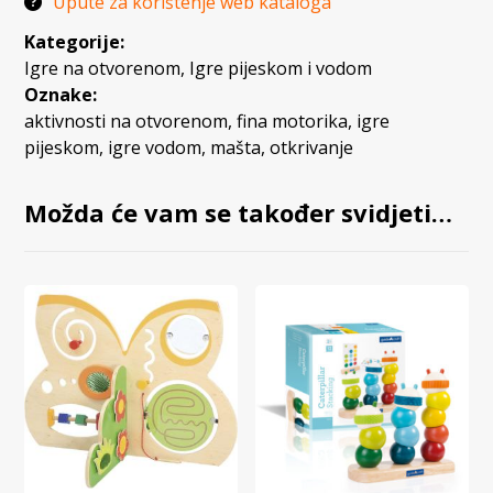
Upute za korištenje web kataloga
Kategorije:
Igre na otvorenom
,
Igre pijeskom i vodom
Oznake:
aktivnosti na otvorenom
,
fina motorika
,
igre
pijeskom
,
igre vodom
,
mašta
,
otkrivanje
Možda će vam se također svidjeti…