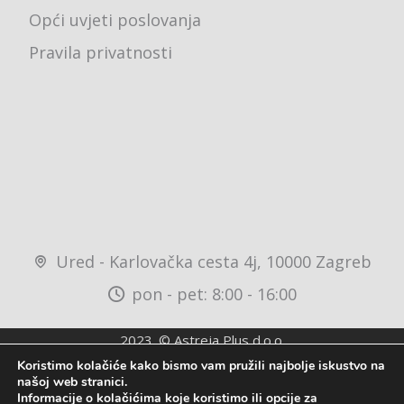
Opći uvjeti poslovanja
Pravila privatnosti
Ured - Karlovačka cesta 4j, 10000 Zagreb
pon - pet: 8:00 - 16:00
2023. © Astreja Plus d.o.o.
Izrada web stranica
-
IT DESIGN
&
kT dizajn
Koristimo kolačiće kako bismo vam pružili najbolje iskustvo na
našoj web stranici.
Informacije o kolačićima koje koristimo ili opcije za