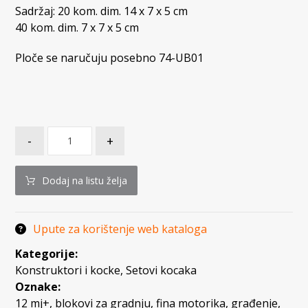
Sadržaj: 20 kom. dim. 14 x 7 x 5 cm
40 kom. dim. 7 x 7 x 5 cm
Ploče se naručuju posebno 74-UB01
-
+
Dodaj na listu želja
Upute za korištenje web kataloga
Kategorije:
Konstruktori i kocke
,
Setovi kocaka
Oznake:
12 mj+
,
blokovi za gradnju
,
fina motorika
,
građenje
,