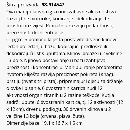
Šifra proizvoda:
98-914547
Ova manipulativna igra nudi zabavne aktivnosti za
razvoj fine motorike, kodiranje i dekodiranje, te
prostornu svijest. Pomaže u razvoju pedantnosti,
preciznosti i koncentracije.
Cilj igre: S pomoću kliješta postavite drvene klinove,
jedan po jedan, u bazu, kopirajući predloške ili
dekodirajući list s uputama. Klinovi dolaze u 2 veličine
i 3 boje. Njihovo postavljanje u bazu zahtijeva
preciznost i koncentraciju. Manipuliranje predmetima
hvatom kliješta razvija preciznost pokreta i snagu
prstiju (hvat s tri prsta), pripremajući djecu za držanje
olovke i pisanje. 6 dvostranih kartica nudi 12
aktivnosti organiziranih u 2 razine teškoće. Kutija
sadrži: upute, 6 dvostranih kartica, tj. 12 aktivnosti (12
x 12 cm), drvenu podlogu, 30 drvenih klinova u 2
veličine i 3 boje (crvena, plava, žuta).
Dimenzije baze: 19,1 x 16,7 x 1,5 cm.