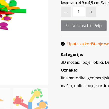
kvadrata: 4,9 x 4,9 cm. Sadr
-
+
Dodaj na listu želja
Upute za korištenje w
Kategorije:
3D mozaici, boje i oblici
,
Di
Oznake:
fina motorika
,
geometrijski
mašta
,
oblici i boje
,
sortira