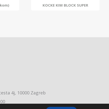
 kom)
KOCKE KIM BLOCK SUPER
cesta 4j, 10000 Zagreb
:00