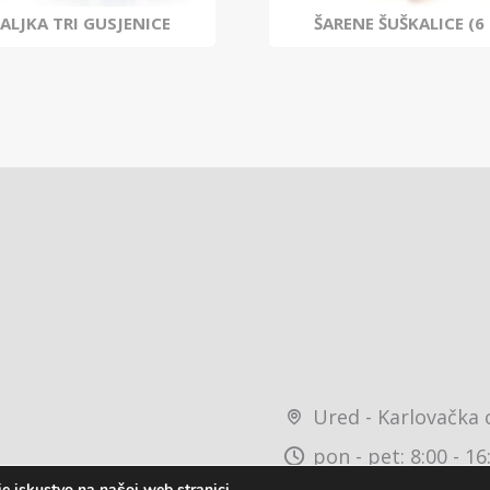
ALJKA TRI GUSJENICE
ŠARENE ŠUŠKALICE (6
Ured - Karlovačka 
pon - pet: 8:00 - 16
e iskustvo na našoj web stranici.