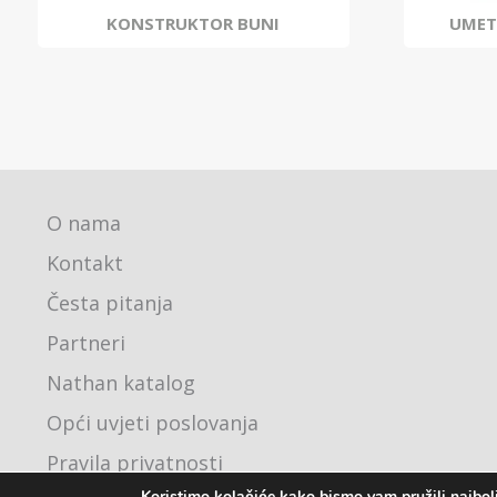
KONSTRUKTOR BUNI
UMET
O nama
Kontakt
Česta pitanja
Partneri
Nathan katalog
Opći uvjeti poslovanja
Pravila privatnosti
Koristimo kolačiće kako bismo vam pružili najbolj