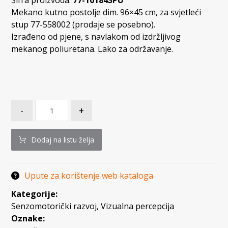
Šifra proizvoda:
77-101843PU
Mekano kutno postolje dim. 96×45 cm, za svjetleći
stup 77-558002 (prodaje se posebno).
Izrađeno od pjene, s navlakom od izdržljivog
mekanog poliuretana. Lako za održavanje.
-
+
Dodaj na listu želja
Upute za korištenje web kataloga
Kategorije:
Senzomotorički razvoj
,
Vizualna percepcija
Oznake: