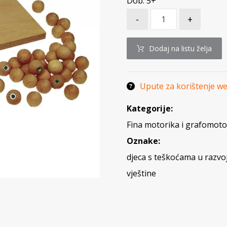
Dob: 5+
-
+
Dodaj na listu želja
Upute za korištenje w
Kategorije:
Fina motorika i grafomoto
Oznake:
djeca s teškoćama u razvo
vještine