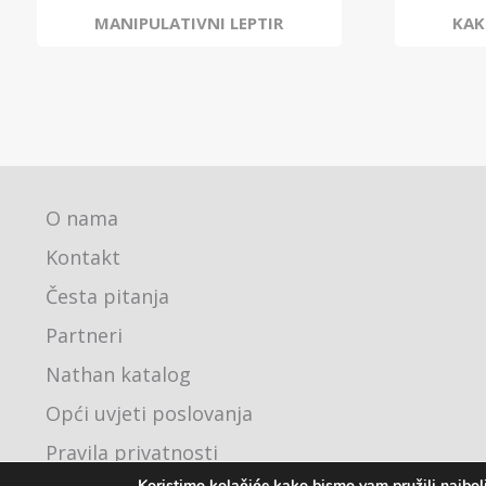
MANIPULATIVNI LEPTIR
KAK
O nama
Kontakt
Česta pitanja
Partneri
Nathan katalog
Opći uvjeti poslovanja
Pravila privatnosti
Koristimo kolačiće kako bismo vam pružili najbolj