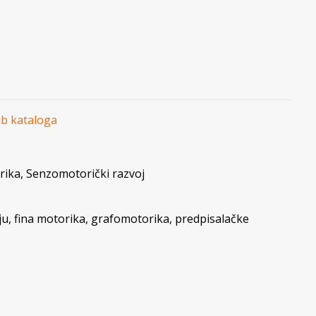
eb kataloga
rika
,
Senzomotorički razvoj
ju
,
fina motorika
,
grafomotorika
,
predpisalačke