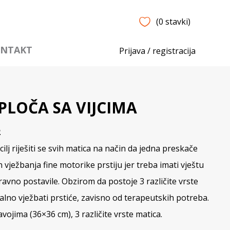
(0 stavki)
NTAKT
Prijava / registracija
LOČA SA VIJCIMA
2
cilj riješiti se svih matica na način da jedna preskače
 vježbanja fine motorike prstiju jer treba imati vještu
ravno postavile. Obzirom da postoje 3 različite vrste
alno vježbati prstiće, zavisno od terapeutskih potreba.
vojima (36×36 cm), 3 različite vrste matica.