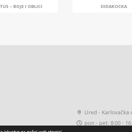
TUS – BOJE I OBLICI
DIDAKOCKA
Ured - Karlovačka 
pon - pet: 8:00 - 16
e iskustvo na našoj web stranici.