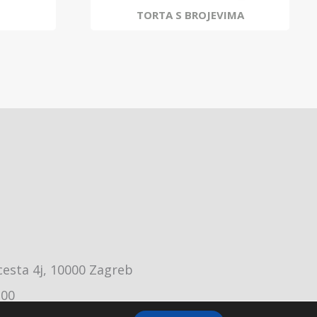
TORTA S BROJEVIMA
cesta 4j, 10000 Zagreb
:00