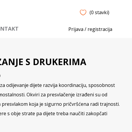
(0 stavki)
NTAKT
Prijava / registracija
ZANJE S DRUKERIMA
0
za odijevanje dijete razvija koordinaciju, sposobnost
mostalnosti. Okviri za presvlačenje izrađeni su od
 presvlakom koja je sigurno pričvršćena radi trajnosti.
re s obje strate pa dijete treba naučiti zakopčati