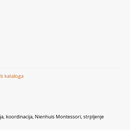
eb kataloga
ja
,
koordinacija
,
Nienhuis Montessori
,
strpljenje