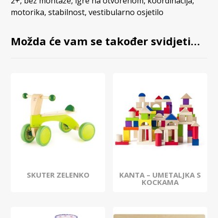
2+
,
bez montaže
,
igre na otvorenom
,
koordinacija
,
motorika
,
stabilnost
,
vestibularno osjetilo
Možda će vam se također svidjeti…
SKUTER ZELENKO
KANTA – UMETALJKA S
KOCKAMA