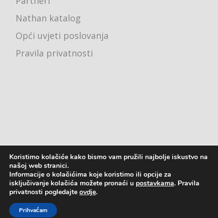
Partneri
Nathan katalog
Opći uvjeti poslovanja
Pravila privatnosti
Koristimo kolačiće kako bismo vam pružili najbolje iskustvo na
Ured - Karlovačka cesta 4j, 10000 Zagreb
našoj web stranici.
Informacije o kolačićima koje koristimo ili opcije za
pon - pet: 8:00 - 16:00
isključivanje kolačića možete pronaći u
postavkama
. Pravila
privatnosti pogledajte
ovdje
.
2023. © Astreja Plus d.o.o.
Prihvaćam