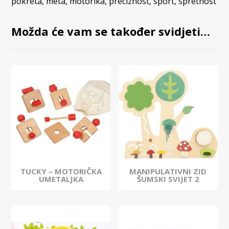
pokreta
,
meta
,
motorika
,
preciznost
,
sport
,
spretnost
Možda će vam se također svidjeti…
TUCKY – MOTORIČKA
MANIPULATIVNI ZID
UMETALJKA
ŠUMSKI SVIJET 2