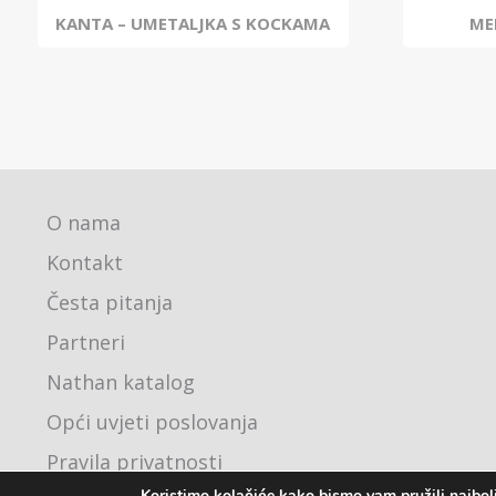
KANTA – UMETALJKA S KOCKAMA
ME
O nama
Kontakt
Česta pitanja
Partneri
Nathan katalog
Opći uvjeti poslovanja
Pravila privatnosti
Koristimo kolačiće kako bismo vam pružili najbolj