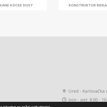
KANE KOCKE DUSY
KONSTRUKTOR MEKA
Ured - Karlovačka 
pon - pet: 8:00 - 16
e iskustvo na našoj web stranici.