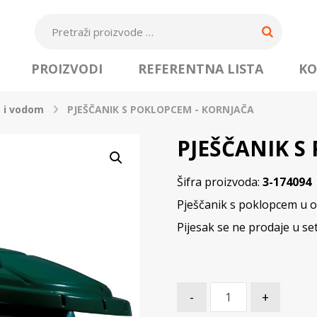
PROIZVODI
REFERENTNA LISTA
KO
m i vodom
PJEŠČANIK S POKLOPCEM - KORNJAČA
PJEŠČANIK S
Šifra proizvoda:
3-174094
Pješčanik s poklopcem u o
Pijesak se ne prodaje u se
-
+