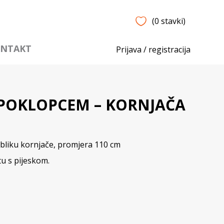
(0 stavki)
NTAKT
Prijava / registracija
 POKLOPCEM – KORNJAČA
bliku kornjače, promjera 110 cm
tu s pijeskom.