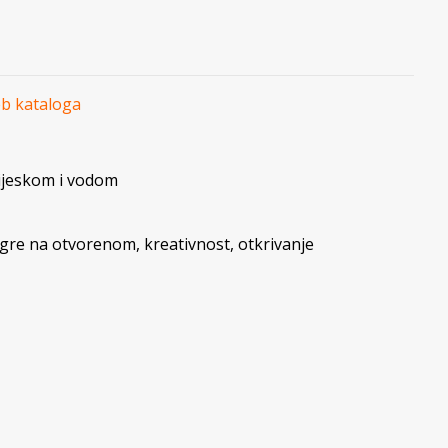
eb kataloga
ijeskom i vodom
igre na otvorenom
,
kreativnost
,
otkrivanje