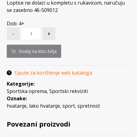
Loptice ne dolazi u kompletu s rukavicom, naručuju
se zasebno 46-509012
Dob: 4+
-
+
Dodaj na listu želja
Upute za korištenje web kataloga
Kategorije:
Sportska oprema
,
Sportski rekviziti
Oznake:
hvatanje
,
lako hvatanje
,
sport
,
spretnost
Povezani proizvodi