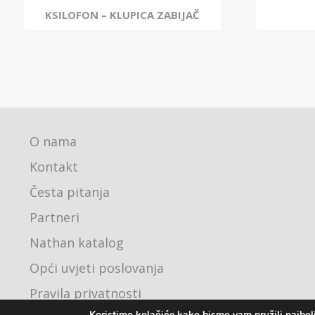
KSILOFON – KLUPICA ZABIJAČ
O nama
Kontakt
Česta pitanja
Partneri
Nathan katalog
Opći uvjeti poslovanja
Pravila privatnosti
Koristimo kolačiće kako bismo vam pružili najbolj