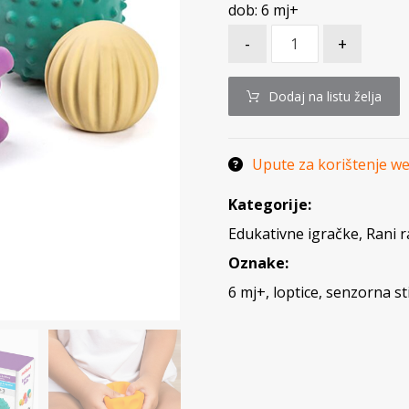
dob: 6 mj+
-
+
Dodaj na listu želja
Upute za korištenje w
Kategorije:
Edukativne igračke
,
Rani r
Oznake:
6 mj+
,
loptice
,
senzorna st