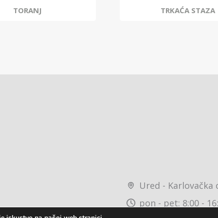
TORANJ
TRKAĆA STAZA
Ured - Karlovačka 
pon - pet: 8:00 - 16
e iskustvo na našoj web stranici.