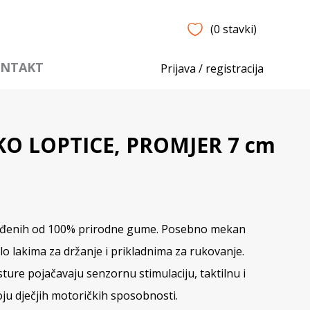
(0 stavki)
NTAKT
Prijava / registracija
O LOPTICE, PROMJER 7 cm
zrađenih od 100% prirodne gume. Posebno mekan
vrlo lakima za držanje i prikladnima za rukovanje.
ksture pojačavaju senzornu stimulaciju, taktilnu i
oju dječjih motoričkih sposobnosti.