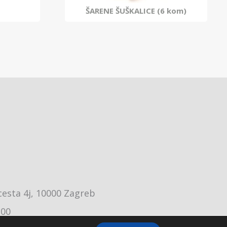
ŠARENE ŠUŠKALICE (6 kom)
cesta 4j, 10000 Zagreb
:00