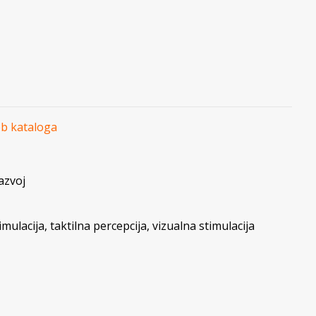
eb kataloga
azvoj
imulacija
,
taktilna percepcija
,
vizualna stimulacija