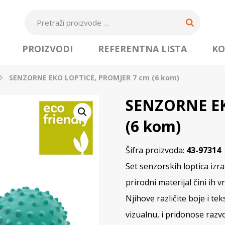
PROIZVODI
REFERENTNA LISTA
KO
SENZORNE EKO LOPTICE, PROMJER 7 cm (6 kom)
SENZORNE EK
(6 kom)
Šifra proizvoda:
43-97314
Set senzorskih loptica i
prirodni materijal čini ih 
Njihove različite boje i te
vizualnu, i pridonose razv