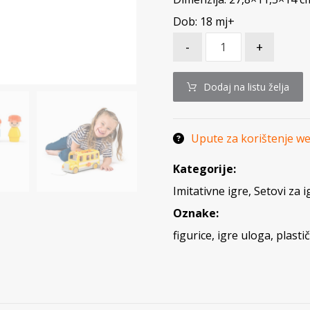
Dob: 18 mj+
-
+
Dodaj na listu želja
Upute za korištenje w
Kategorije:
Imitativne igre
,
Setovi za i
Oznake:
figurice
,
igre uloga
,
plasti