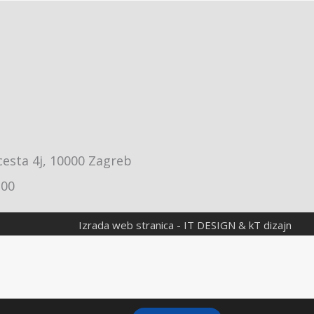
cesta 4j, 10000 Zagreb
:00
Izrada web stranica
-
IT DESIGN
&
kT dizajn