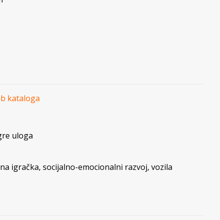
eb kataloga
gre uloga
čna igračka
,
socijalno-emocionalni razvoj
,
vozila