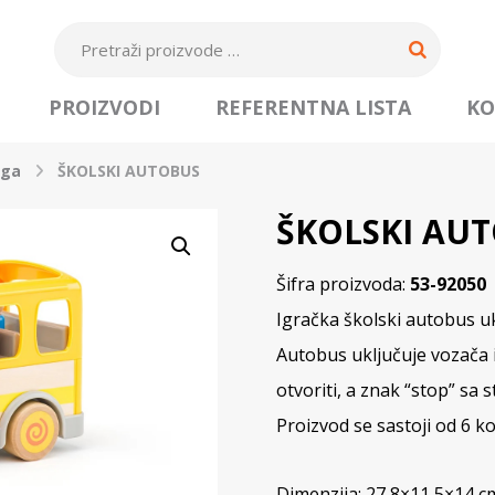
PROIZVODI
REFERENTNA LISTA
KO
oga
ŠKOLSKI AUTOBUS
ŠKOLSKI AU
Šifra proizvoda:
53-92050
Igračka školski autobus uk
Autobus uključuje vozača 
otvoriti, a znak “stop” sa 
Proizvod se sastoji od 6 
Dimenzija: 27,8×11,5×14 c