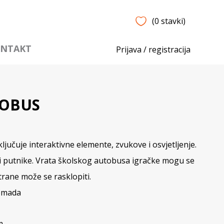
(0 stavki)
NTAKT
Prijava / registracija
TOBUS
ljučuje interaktivne elemente, zvukove i osvjetljenje.
i putnike. Vrata školskog autobusa igračke mogu se
strane može se rasklopiti.
komada
m