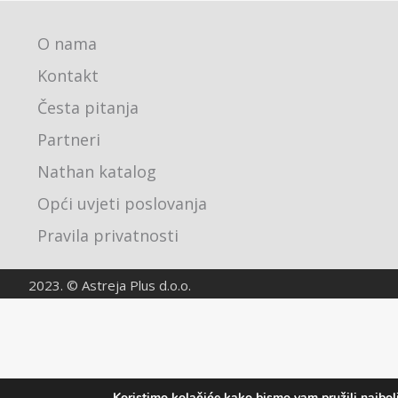
O nama
Kontakt
Česta pitanja
Partneri
Nathan katalog
Opći uvjeti poslovanja
Pravila privatnosti
2023. © Astreja Plus d.o.o.
Koristimo kolačiće kako bismo vam pružili najbolj