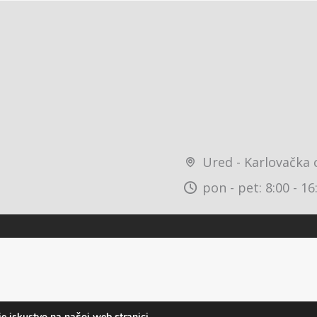
Ured - Karlovačka 
pon - pet: 8:00 - 16
e iskustvo na našoj web stranici.