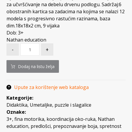
za učvršćivanje na debelu drvenu podlogu. Sadržaj:6
obostranih kartica sa zadacima na kojima se nalazi 12
modela s progresivno rastućim razinama, baza
dim.18x18x2 cm, 9 vijaka
Dob: 3+
Nathan education
-
+
Dodaj na listu želja
Upute za korištenje web kataloga
Kategorije:
Didaktika
,
Umetaljke, puzzle i slagalice
Oznake:
3+
,
fina motorika
,
koordinacija oko-ruka
,
Nathan
education
,
predlošci
,
prepoznavanje boja
,
spretnost