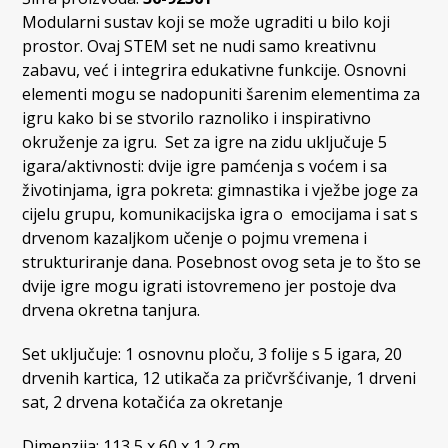
Modularni sustav koji se može ugraditi u bilo koji
prostor. Ovaj STEM set ne nudi samo kreativnu
zabavu, već i integrira edukativne funkcije. Osnovni
elementi mogu se nadopuniti šarenim elementima za
igru ​​kako bi se stvorilo raznoliko i inspirativno
okruženje za igru. Set za igre na zidu uključuje 5
igara/aktivnosti: dvije igre pamćenja s voćem i sa
životinjama, igra pokreta: gimnastika i vježbe joge za
cijelu grupu, komunikacijska igra o emocijama i sat s
drvenom kazaljkom učenje o pojmu vremena i
strukturiranje dana. Posebnost ovog seta je to što se
dvije igre mogu igrati istovremeno jer postoje dva
drvena okretna tanjura.
Set uključuje: 1 osnovnu ploču, 3 folije s 5 igara, 20
drvenih kartica, 12 utikača za pričvršćivanje, 1 drveni
sat, 2 drvena kotačića za okretanje
Dimenzija: 113,5 x 60 x 1,2 cm