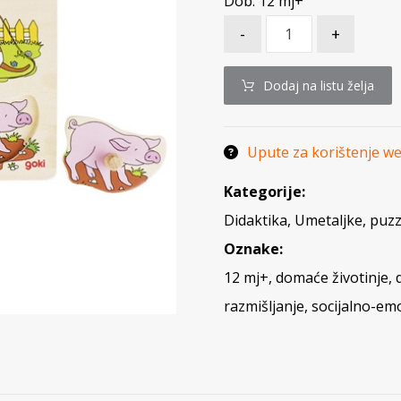
Dob: 12 mj+
-
+
Dodaj na listu želja
Upute za korištenje w
Kategorije:
Didaktika
,
Umetaljke, puzzl
Oznake:
12 mj+
,
domaće životinje
,
razmišljanje
,
socijalno-emo