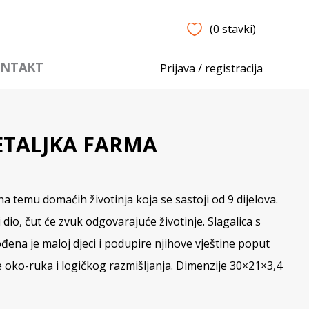
(0 stavki)
NTAKT
Prijava / registracija
TALJKA FARMA
 temu domaćih životinja koja se sastoji od 9 dijelova.
dio, čut će zvuk odgovarajuće životinje. Slagalica s
ena je maloj djeci i podupire njihove vještine poput
e oko-ruka i logičkog razmišljanja. Dimenzije 30×21×3,4