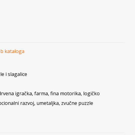
eb kataloga
e i slagalice
drvena igračka
,
farma
,
fina motorika
,
logičko
cionalni razvoj
,
umetaljka
,
zvučne puzzle