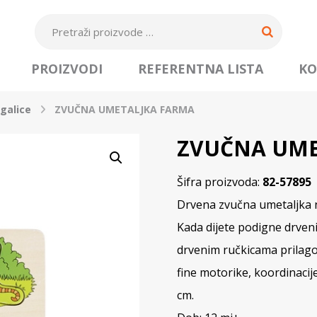
PROIZVODI
REFERENTNA LISTA
KO
agalice
ZVUČNA UMETALJKA FARMA
ZVUČNA UME
Šifra proizvoda:
82-57895
Drvena zvučna umetaljka na
Kada dijete podigne drveni 
drvenim ručkicama prilagođ
fine motorike, koordinacij
cm.