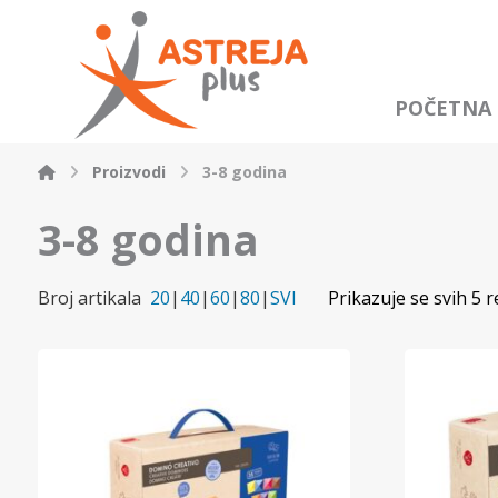
POČETNA
Proizvodi
3-8 godina
3-8 godina
Broj artikala
20
|
40
|
60
|
80
|
SVI
Prikazuje se svih 5 r