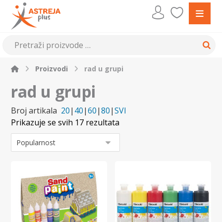
Proizvodi
rad u grupi
rad u grupi
Broj artikala
20
|
40
|
60
|
80
|
SVI
Prikazuje se svih 17 rezultata