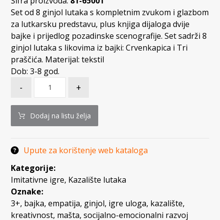
Šifra proizvoda:
81-65001
Set od 8 ginjol lutaka s kompletnim zvukom i glazbom
za lutkarsku predstavu, plus knjiga dijaloga dvije
bajke i prijedlog pozadinske scenografije. Set sadrži 8
ginjol lutaka s likovima iz bajki: Crvenkapica i Tri
praščića. Materijal: tekstil
Dob: 3-8 god.
-
+
Dodaj na listu želja
Upute za korištenje web kataloga
Kategorije:
Imitativne igre
,
Kazalište lutaka
Oznake:
3+
,
bajka
,
empatija
,
ginjol
,
igre uloga
,
kazalište
,
kreativnost
,
mašta
,
socijalno-emocionalni razvoj