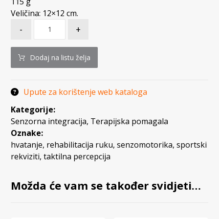
115 g
Veličina: 12×12 cm.
-
+
Dodaj na listu želja
Upute za korištenje web kataloga
Kategorije:
Senzorna integracija
,
Terapijska pomagala
Oznake:
hvatanje
,
rehabilitacija ruku
,
senzomotorika
,
sportski
rekviziti
,
taktilna percepcija
Možda će vam se također svidjeti…