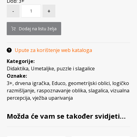
Dob: 3+
-
+
Dodaj na listu želja
Upute za korištenje web kataloga
Kategorije:
Didaktika
,
Umetaljke, puzzle i slagalice
Oznake:
3+
,
drvena igračka
,
Educo
,
geometrijski oblici
,
logičko
razmišljanje
,
raspoznavanje oblika
,
slagalica
,
vizualna
percepcija
,
vježba uparivanja
Možda će vam se također svidjeti…