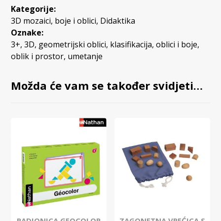
Kategorije:
3D mozaici, boje i oblici
,
Didaktika
Oznake:
3+
,
3D
,
geometrijski oblici
,
klasifikacija
,
oblici i boje
,
oblik i prostor
,
umetanje
Možda će vam se također svidjeti…
RADIONICA GEOCOLOR
ZAGONETNA VREĆICA S