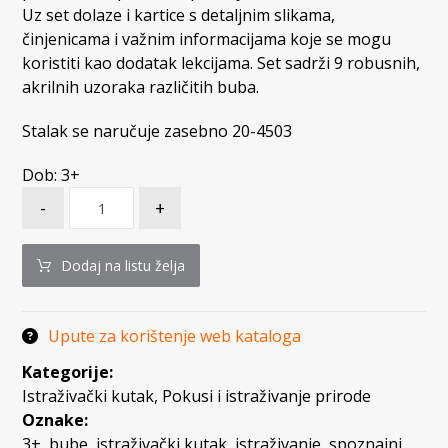
Uz set dolaze i kartice s detaljnim slikama,
činjenicama i važnim informacijama koje se mogu
koristiti kao dodatak lekcijama. Set sadrži 9 robusnih,
akrilnih uzoraka različitih buba.
Stalak se naručuje zasebno 20-4503
Dob: 3+
-
+
Dodaj na listu želja
Upute za korištenje web kataloga
Kategorije:
Istraživački kutak
,
Pokusi i istraživanje prirode
Oznake:
3+
,
bube
,
istraživački kutak
,
istraživanje
,
spoznajni