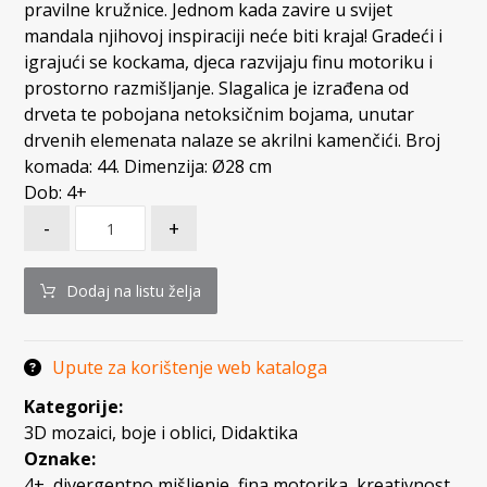
pravilne kružnice. Jednom kada zavire u svijet
mandala njihovoj inspiraciji neće biti kraja! Gradeći i
igrajući se kockama, djeca razvijaju finu motoriku i
prostorno razmišljanje. Slagalica je izrađena od
drveta te pobojana netoksičnim bojama, unutar
drvenih elemenata nalaze se akrilni kamenčići. Broj
komada: 44. Dimenzija: Ø28 cm
Dob: 4+
-
+
Dodaj na listu želja
Upute za korištenje web kataloga
Kategorije:
3D mozaici, boje i oblici
,
Didaktika
Oznake:
4+
,
divergentno mišljenje
,
fina motorika
,
kreativnost
,