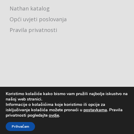
Nathan katalog
Opći uvjeti poslovanja
Pravila privatnosti
Koristimo kolačiće kako bismo vam pružili najbolje iskustvo na
Ured - Karlovačka cesta 4j, 10000 Zagreb
našoj web stranici.
Informacije o kolačićima koje koristimo ili opcije za
pon - pet: 8:00 - 16:00
isključivanje kolačića možete pronaći u
postavkama
. Pravila
privatnosti pogledajte
ovdje
.
2023. © Astreja Plus d.o.o.
Prihvaćam
Izrada web stranica
-
IT DESIGN
&
kT dizajn