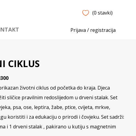
(0 stavki)
NTAKT
Prijava / registracija
I CIKLUS
0300
prikazan životni ciklus od početka do kraja. Djeca
iti sličice pravilnim redoslijedom u drveni stalak. Set
jeka, psa, ose, leptira, žabe, ptice, cvijeta, mrkve,
gu koristiti i za edukaciju o prirodi i čovjeku. Set sadrži:
ma i 1 drveni stalak , pakirano u kutiju s magnetnim