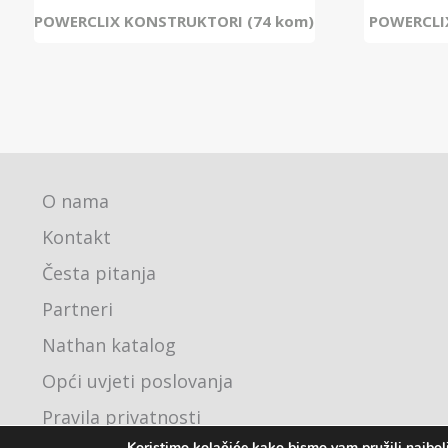
POWERCLIX KONSTRUKTORI (74 kom)
POWERCLIX
O nama
Kontakt
Česta pitanja
Partneri
Nathan katalog
Opći uvjeti poslovanja
Pravila privatnosti
Koristimo kolačiće kako bismo vam pružili najbolj