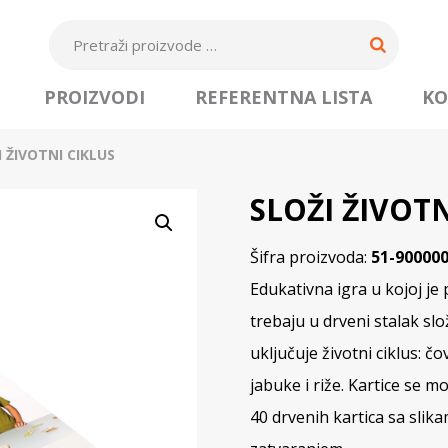
PROIZVODI
REFERENTNA LISTA
KO
I ŽIVOTNI CIKLUS
SLOŽI ŽIVOTN
Šifra proizvoda:
51-90000
Edukativna igra u kojoj je 
trebaju u drveni stalak slož
uključuje životni ciklus: čov
jabuke i riže. Kartice se mo
40 drvenih kartica sa slika