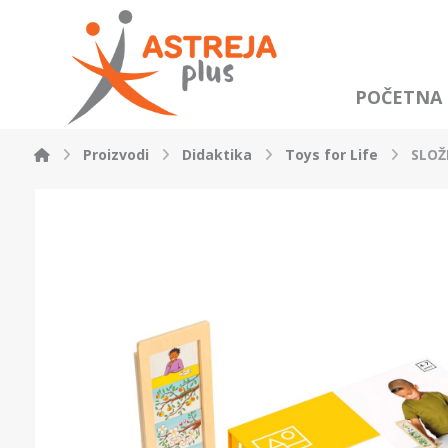
POČETNA
Proizvodi
Didaktika
Toys for Life
SLOŽ