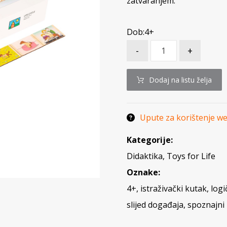
zatvaranjem.
Dob:4+
-
+
Dodaj na listu želja
Upute za korištenje w
Kategorije:
Didaktika
,
Toys for Life
Oznake:
4+
,
istraživački kutak
,
logi
slijed događaja
,
spoznajni 