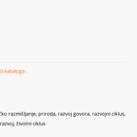
eb kataloga
čko razmišljanje
,
priroda
,
razvoj govora
,
razvojni ciklus
,
razvoj
,
životni ciklus