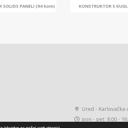
 SOLIDS PANELI (94 kom)
KONSTRUKTOR S KUG
Ured - Karlovačka 
pon - pet: 8:00 - 16
e iskustvo na našoj web stranici.